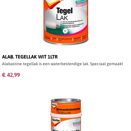
ALAB. TEGELLAK WIT 1LTR
Alabastine tegellak is een waterbestendige lak. Speciaal gemaakt
voor toepassing in de badkamer bij het bad en de douche. Deze
€ 42,99
slijtvast lak is ook uitermate geschikt voor vloertegels.